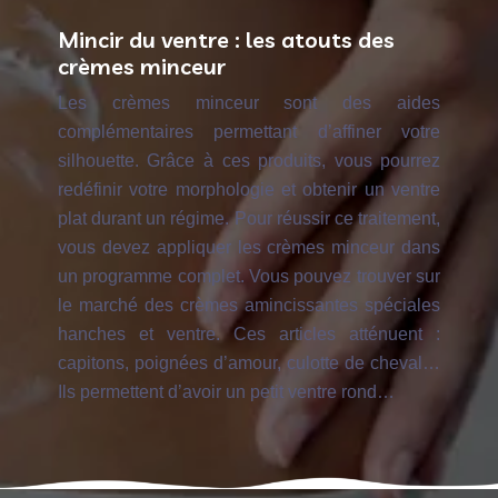
Mincir du ventre : les atouts des
crèmes minceur
Les crèmes minceur sont des aides
complémentaires permettant d’affiner votre
silhouette. Grâce à ces produits, vous pourrez
redéfinir votre morphologie et obtenir un ventre
plat durant un régime. Pour réussir ce traitement,
vous devez appliquer les crèmes minceur dans
un programme complet. Vous pouvez trouver sur
le marché des crèmes amincissantes spéciales
hanches et ventre. Ces articles atténuent :
capitons, poignées d’amour, culotte de cheval…
Ils permettent d’avoir un petit ventre rond…